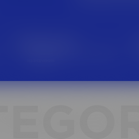
Фарм-ритейл
о
Товары лекарственного и медицинского
назначения
TEGOR