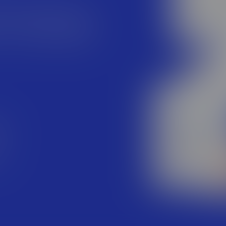
листов, помноженные на
ыт. Мы работаем с самыми
++, C#, JavaScript, PHP, Go,
Max — и постоянно расширяем
ки
ся