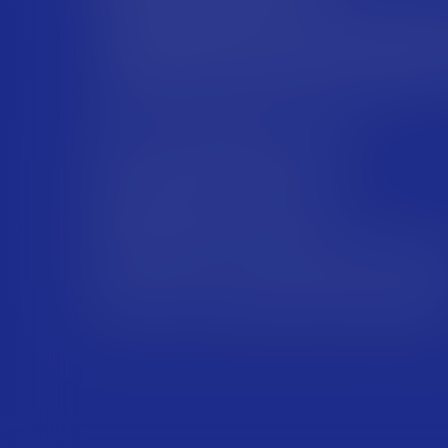
Аутсорс от MESH — это знания топовых специа
полное погружение в проект и многолетний оп
востребованными технологиями: C, Java, Python, C
.Net, React, Kotlin, NodeJS, Swift, Unity 3D, 3D 
стек.
Чёткое соблюдение сроков
Индивидуальный подход
Выгодные цены и комплексные скид
Результат, которым можно гордить