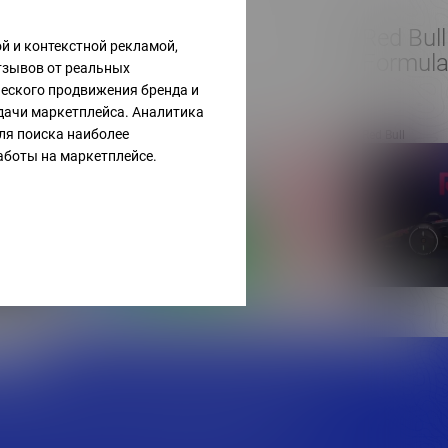
L’Oréal
Red Bull
й и контекстной рекламой,
Formula
тзывов от реальных
ческого продвижения бренда и
дачи маркетплейса. Аналитика
ля поиска наиболее
L’Oréal
Red Bull
боты на маркетплейсе.
крытие задачи командой экспертов по цене
те для себя мир передовых digital решений,
сти бизнеса быстро и эффективно.