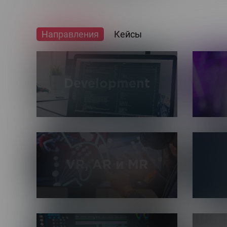
Направления
Кейсы
Development
Разработка высоконагруженных и
Разраб
масштабируемых сервисов на основе
натив
современного стека технологий, а
моби
также дальнейшее сопровождение и
Android
VR, AR и MR
развитие сайтов и приложений.
Рабо
Создание виртуальной, дополненной и