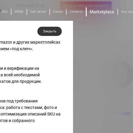
8 800 600 63 42
Вход в личный кабинет
Marketplace
SEO
SERM
Call center
Events
Celebrity
Key visu
 Line
Стартапы
Обучение
Лояльность
тные решения
Инвестиции в IT
Академия
Бонусы
Закрыть
mazon и других маркетплейсах
ием «под ключ».
02
0
и и верификации на
ка всей необходимой
катов для продукции.
ров под требования
а: работа с текстами, фото и
Аутсорс
Аутсорс
-оптимизация описаний SKU на
нтов и собранного