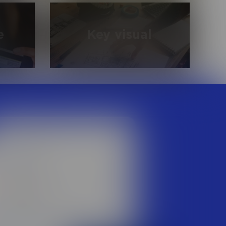
й,
Входящие и исходящие звонки,
тзывов в
холодные продажи, тех. поддержка и
о СМИ и
работа с чатом
e
Key visual
да на
Закрытие нестандартных
юч»
потребностей бизнеса.