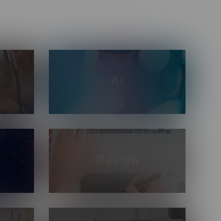
AI
Использование всего спектра
под
мощностей искусственного
и и PC с
интеллекта: работа с нейронными
nity3d и
сетями, компьютерным зрением и
Design
машинным обучением для
автоматизации процессов
изнеса:
Разработка дизайна любой
 1С,
сложности: графика, UI / UX, веб