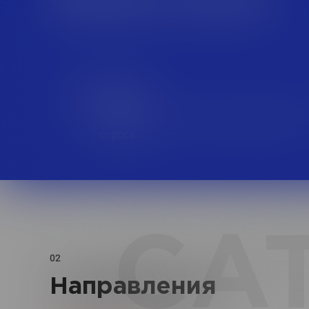
FMCG
Потребительские товары повседневног
спроса
CA
02
Направления