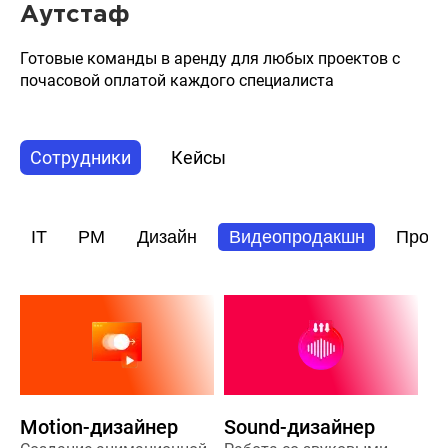
Аутстаф
Готовые команды в аренду для любых проектов с
почасовой оплатой каждого специалиста
Сотрудники
Кейсы
IT
PM
Дизайн
Видеопродакшн
Прод
Motion-дизайнер
Sound-дизайнер