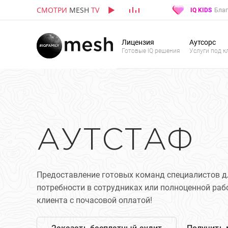
СМОТРИ
MESH
TV
IQ KIDS
Благ
Лицензия
Аутсорс
Готовые IQ решения
Услуги под к
АУТСТАФ
Предоставление готовых команд специалистов д
потребности в сотрудниках или полноценной ра
клиента с почасовой оплатой!