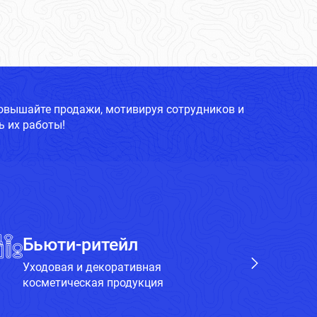
повышайте продажи, мотивируя сотрудников и
 их работы!
Бьюти-ритейл
Х
Уходовая и декоративная
Бы
косметическая продукция
пр