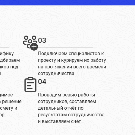
03
цифику
Подключаем специалистов к
одбираем
проекту и курируем их работу
иков под
на протяжении всего времени
ы
сотрудничества
04
димое
Проводим ревью работы
а решение
сотрудников, составляем
 смету и
детальный отчёт по
ор
результатам сотрудничества
и выставляем счёт