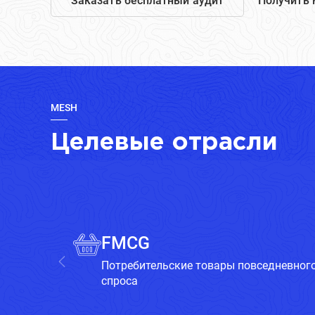
Заказать бесплатный аудит
Получить 
MESH
Целевые отрасли
FMCG
Потребительские товары повседневног
спроса