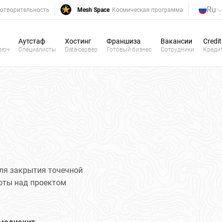
Ru
отворительность
Mesh Space
Космическая программа
Аутстаф
Хостинг
Франшиза
Вакансии
Credit
люч
Специалисты
Data-сервер
Готовый бизнес
Сотрудники
Креди
ля закрытия точечной
боты над проектом