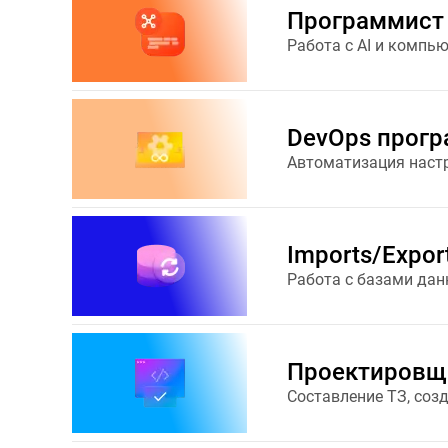
Программист 
Работа с AI и компь
DevOps прог
Автоматизация наст
Imports/Expor
Работа с базами дан
Проектировщ
Составление ТЗ, соз