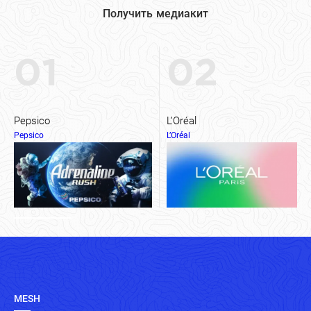
Получить медиакит
01
02
Pepsico
L’Oréal
Pepsico
L’Oréal
MESH