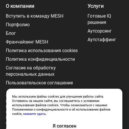
О компании
Услуги
Вступить в команду MESH
Готовые IQ
решения
Портфолио
Аутсорсинг
Блог
Аутстаффинг
Франчайзинг MESH
Политика использования cookies
Политика конфиденциальности
Согласие на обработку
персональных данных
Пользовательское соглашение
© 2024 MESH. г. Москва, ул.
Мы используем файлы cookies для улучшения работы сайта.
Барклая, 6, строение 3 бизнес-центр,
Оставаясь на нашем сайте, вы соглашаетесь с условиями
использования файлов cookies. Чтобы ознакомиться с нашими
Барклай Парк, офис 506
Положениями о конфиденциальности и об использовании файлов
ООО «Меш Диджитл»
cookie,
нажмите здесь
.
ИНН: 9701021661
ОКВЭД: Разработка компьютерного
Я согласен
программного обеспечения (62.01)