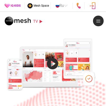
Ru
IQ KIDS
Mesh Space
TV