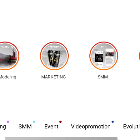
Modeling
MARKETING
SMM
ing
SMM
Event
Videopromotion
Evolut