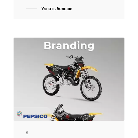
запоминающееся событие федерального
Узнать больше
масштаба, удивить не только клиентов,
но и покупателей по всей стране, оставив
позитивный след в памяти всех
участников и след в истории.
5