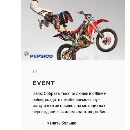
10
EVENT
Цель: Собрать тысячи людей в offline и
online, создать незабываемое шоу -
исторический прыжок на мотоциклах
через здание в жилом квартале, побив
рекорд России по мотофристайлу, войти в
Узнать больше
книгу Рекордов Гиннеса.