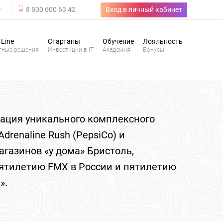
8 800 600 63 42
Вход в личный кабинет
 Line
Стартапы
Обучение
Лояльность
тные решения
Инвестиции в IT
Академия
Бонусы
зация уникального комплексного
drenaline Rush (PepsiCo) и
газинов «у дома» Бристоль,
сятилетию FMX в России и пятилетию
».