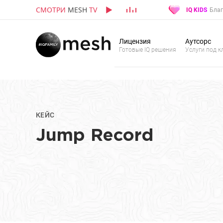
СМОТРИ
MESH
TV
IQ KIDS
Благ
Лицензия
Аутсорс
Готовые IQ решения
Услуги под к
КЕЙС
Jump Record