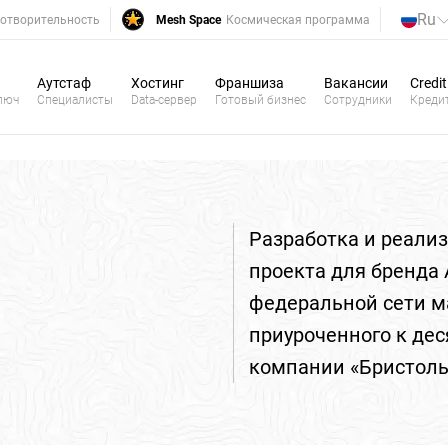
Ru
отворительность
Mesh Space
Космическая программа
Аутстаф
Хостинг
Франшиза
Вакансии
Credit
люч
Специалисты
Data-сервер
Готовый бизнес
Сотрудники
Креди
Разработка и реали
проекта для бренда A
федеральной сети ма
приуроченного к де
компании «Бристоль