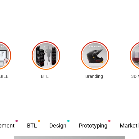
BILE
BTL
Branding
3D 
pment
BTL
Design
Prototyping
Market