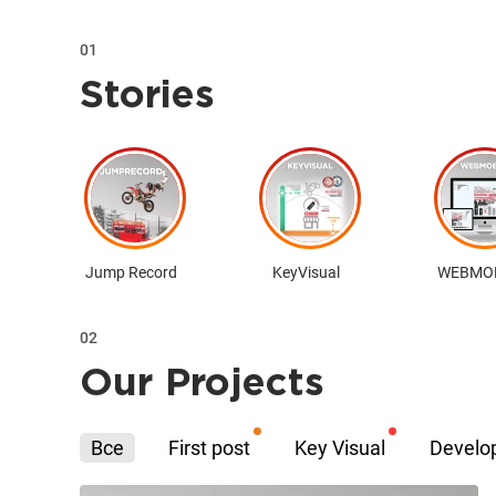
01
Stories
Jump Record
KeyVisual
WEBMO
02
Our Projects
Все
First post
Key Visual
Develo