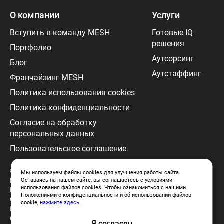
О компании
Услуги
Вступить в команду MESH
Готовые IQ
решения
Портфолио
Аутсорсинг
Блог
Аутстаффинг
Франчайзинг MESH
Политика использования cookies
Политика конфиденциальности
Согласие на обработку
персональных данных
Пользовательское соглашение
© 2024 MESH. г. Москва, ул.
Мы используем файлы cookies для улучшения работы сайта.
Барклая, 6, строение 3 бизнес-центр,
Оставаясь на нашем сайте, вы соглашаетесь с условиями
использования файлов cookies. Чтобы ознакомиться с нашими
Барклай Парк, офис 506
Положениями о конфиденциальности и об использовании файлов
ООО «Меш Диджитл»
cookie,
нажмите здесь
.
ИНН: 9701021661
ОКВЭД: Разработка компьютерного
Я согласен