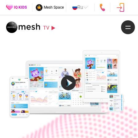
Ru
IQ KIDS
Mesh Space
TV