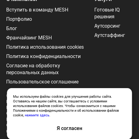
Вступить в команду MESH
Готовые IQ
решения
Портфолио
Аутсорсинг
Блог
Аутстаффинг
Франчайзинг MESH
Политика использования cookies
Политика конфиденциальности
Согласие на обработку
персональных данных
Пользовательское соглашение
© 2024 MESH. г. Москва, ул.
Мы используем файлы cookies для улучшения работы сайта.
Барклая, 6, строение 3 бизнес-центр,
Оставаясь на нашем сайте, вы соглашаетесь с условиями
использования файлов cookies. Чтобы ознакомиться с нашими
Барклай Парк, офис 506
Положениями о конфиденциальности и об использовании файлов
ООО «Меш Диджитл»
cookie,
нажмите здесь
.
ИНН: 9701021661
ОКВЭД: Разработка компьютерного
Я согласен
программного обеспечения (62.01)