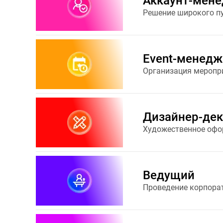
Аккаунт-мен
Решение широкого пу
Event-менедж
Организация меропр
Дизайнер-дек
Художественное офо
Ведущий
Проведение корпора