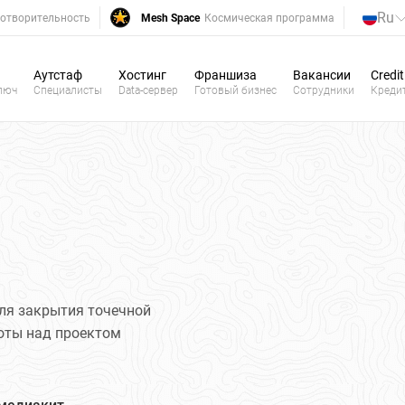
Ru
отворительность
Mesh Space
Космическая программа
Аутстаф
Хостинг
Франшиза
Вакансии
Credit
люч
Специалисты
Data-сервер
Готовый бизнес
Сотрудники
Креди
ля закрытия точечной
боты над проектом