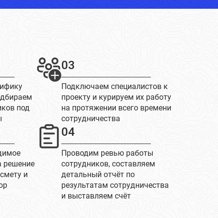
03
цифику
Подключаем специалистов к
одбираем
проекту и курируем их работу
иков под
на протяжении всего времени
ы
сотрудничества
04
димое
Проводим ревью работы
а решение
сотрудников, составляем
 смету и
детальный отчёт по
ор
результатам сотрудничества
и выставляем счёт