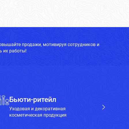
повышайте продажи, мотивируя сотрудников и
 их работы!
Бьюти-ритейл
Х
Уходовая и декоративная
Бы
косметическая продукция
пр