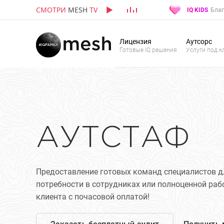
СМОТРИ
MESH
TV
IQ KIDS
Благ
Лицензия
Аутсорс
Готовые IQ решения
Услуги под к
АУТСТАФ
Предоставление готовых команд специалистов д
потребности в сотрудниках или полноценной ра
клиента с почасовой оплатой!