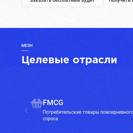
Заказать бесплатный аудит
Получить 
MESH
Целевые отрасли
FMCG
Потребительские товары повседневног
спроса