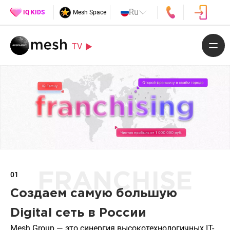
Ru
IQ KIDS
Mesh Space
TV
01
FRANCHISE
Создаем самую большую
Digital сеть в России
Mesh Group — это синергия высокотехнологичных IT-