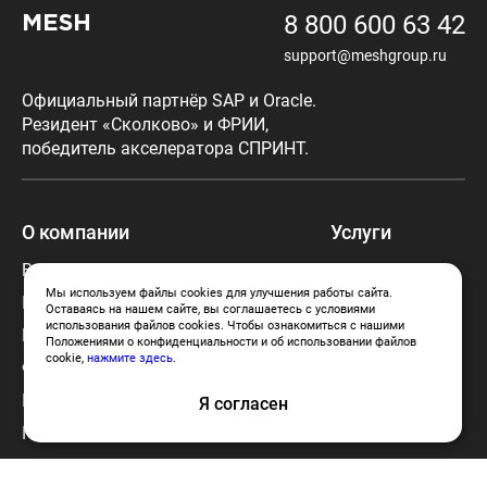
8 800 600 63 42
MESH
support@meshgroup.ru
Официальный партнёр SAP и Oracle.
Резидент «Сколково» и ФРИИ,
победитель акселератора СПРИНТ.
О компании
Услуги
Вступить в команду MESH
Готовые IQ
решения
Мы используем файлы cookies для улучшения работы сайта.
Портфолио
Оставаясь на нашем сайте, вы соглашаетесь с условиями
Аутсорсинг
использования файлов cookies. Чтобы ознакомиться с нашими
Блог
Положениями о конфиденциальности и об использовании файлов
Аутстаффинг
cookie,
нажмите здесь
.
Франчайзинг MESH
Политика использования cookies
Я согласен
Политика конфиденциальности
Согласие на обработку