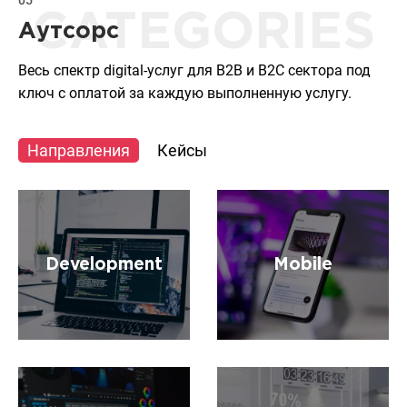
05
CATEGORIES
Аутсорс
Весь спектр digital-услуг для B2B и B2C сектора под
ключ с оплатой за каждую выполненную услугу.
Направления
Кейсы
Development
Mobile
Разработка
Разработка архитектуры
высоконагруженных и
и создание нативных и