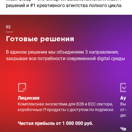
решений и #1 креативного агентства полного цикла.
02
Готовые решения
В едином решении мы объединяем 3 направления,
закрывая все потребности современной digital среды
Лицензия
Аутс
Комплексная экосистема для B2B и B2C сектора,
Выпол
коробочные IT-продукты с доступом по подписке.
от со
дизай
Чистая прибыль от 1 000 000 руб.
Чист