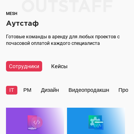
OUTSTAFF
таргетированной
рекламы
MESH
Аутстаф
Готовые команды в аренду для любых проектов с
почасовой оплатой каждого специалиста
Сотрудники
Кейсы
IT
PM
Дизайн
Видеопродакшн
Прод