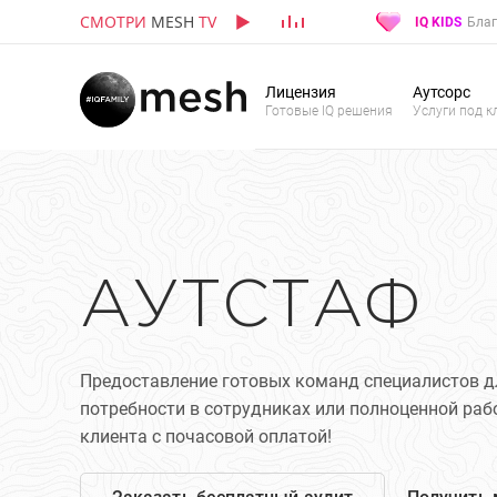
СМОТРИ
MESH
TV
IQ KIDS
Благ
Лицензия
Аутсорс
Готовые IQ решения
Услуги под к
АУТСТАФ
Предоставление готовых команд специалистов д
потребности в сотрудниках или полноценной ра
клиента с почасовой оплатой!