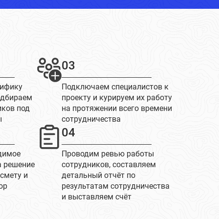
03
цифику
Подключаем специалистов к
одбираем
проекту и курируем их работу
иков под
на протяжении всего времени
ы
сотрудничества
04
димое
Проводим ревью работы
а решение
сотрудников, составляем
 смету и
детальный отчёт по
ор
результатам сотрудничества
и выставляем счёт