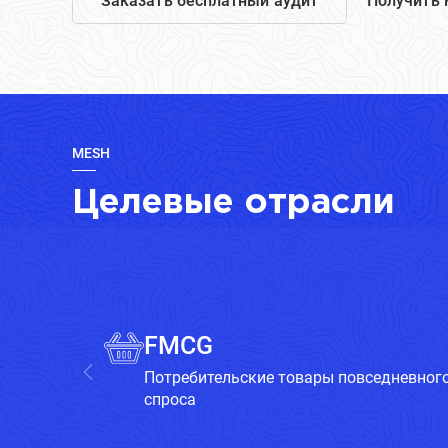
Заказать бесплатный аудит
Получить 
MESH
Целевые отрасли
FMCG
Потребительские товары повседневног
спроса