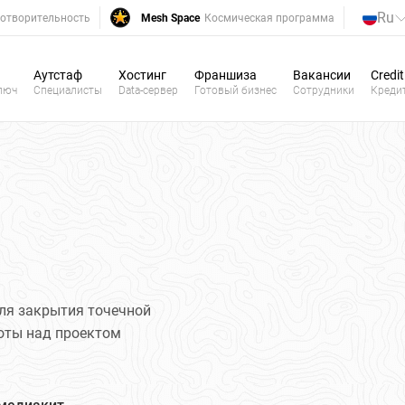
Ru
отворительность
Mesh Space
Космическая программа
Аутстаф
Хостинг
Франшиза
Вакансии
Credit
люч
Специалисты
Data-сервер
Готовый бизнес
Сотрудники
Креди
ля закрытия точечной
боты над проектом