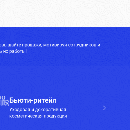
повышайте продажи, мотивируя сотрудников и
 их работы!
Бьюти-ритейл
Х
Уходовая и декоративная
Бы
косметическая продукция
пр