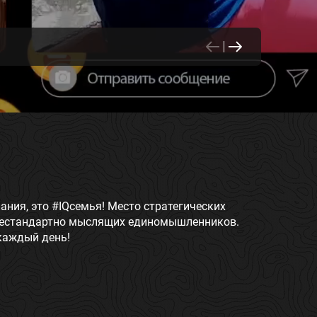
ания, это #IQсемья! Место стратегических
 нестандартно мыслящих единомышленников.
каждый день!