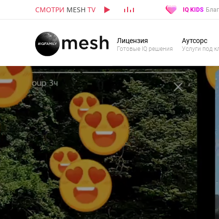
СМОТРИ
MESH
TV
IQ KIDS
Благ
Лицензия
Аутсорс
Готовые IQ решения
Услуги под к