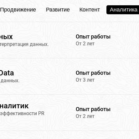
Продвижение
Развитие
Контент
Аналитика
нных
Опыт работы
От 2 лет
нтерпретация данных.
Data
Опыт работы
От 3 лет
 данных.
налитик
Опыт работы
 эффективности PR
От 2 лет