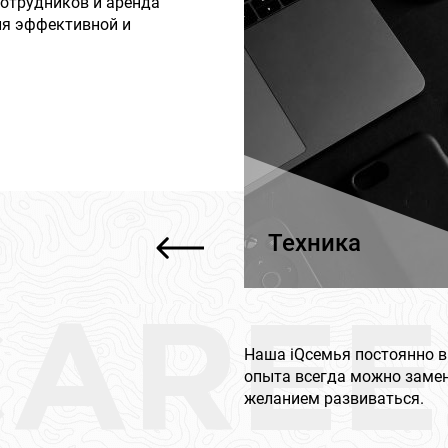
отрудников и аренда
ля эффективной и
Техника
CAREE
Наша iQсемья постоянно в
опыта всегда можно заме
желанием развиваться.