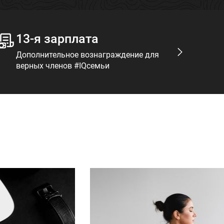
13-я зарплата
Т
Дополнительное вознаграждение для
Мо
верных членов #IQсемьи
на