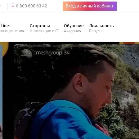
8 800 600 63 42
Вход в личный кабинет
 Line
Стартапы
Обучение
Лояльность
тные решения
Инвестиции в IT
Академия
Бонусы