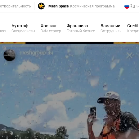
Ru
отворительность
Mesh Space
Космическая программа
Аутстаф
Хостинг
Франшиза
Вакансии
Credit
люч
Специалисты
Data-сервер
Готовый бизнес
Сотрудники
Креди