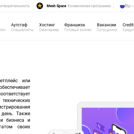
Ru
отворительность
Mesh Space
Космическая программа
Аутстаф
Хостинг
Франшиза
Вакансии
Credit
люч
Специалисты
Data-сервер
Готовый бизнес
Сотрудники
Креди
етплейс или
обеспечивает
оответствует
технических
стрирования
 день. Также
и бизнеса и
атом своих