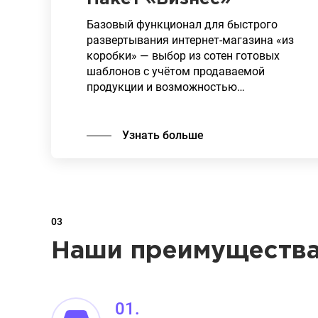
Базовый функционал для быстрого
развертывания интернет-магазина «из
коробки» — выбор из сотен готовых
шаблонов с учётом продаваемой
продукции и возможностью
кастомизации под текущие
Простой перенос всех инструментов
потребности бизнеса и вашего бренда.
торговли в онлайн: импорт каталога
Узнать больше
товаров, автоматическая интеграция с
1С, платёжными системами и
службами доставки, эквайринг,
электронный документооборот,
личный кабинет покупателя и системы
03
лояльности.
Наши преимуществ
01.