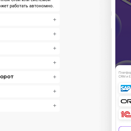
ожет работать автономно.
борот