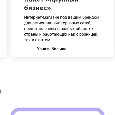
бизнес»
Интернет-магазин под вашим брендом
для региональных торговых сетей,
представленных в разных областях
страны и работающих как с розницей,
так и с оптом.
Узнать больше
Возможность учесть географическую
привязку складов и
диверсифицировать каталоги SKU,
цены и методы доставки по разным
регионам и каналам торговли.
Подключение базового функционала и
дополнительных возможностей:
а
добавление на сайт чата, дисконтных
программ и телефонии. Возможность
совместной работы с
дистрибьюторами и партнёрами через
настройку личных кабинетов и