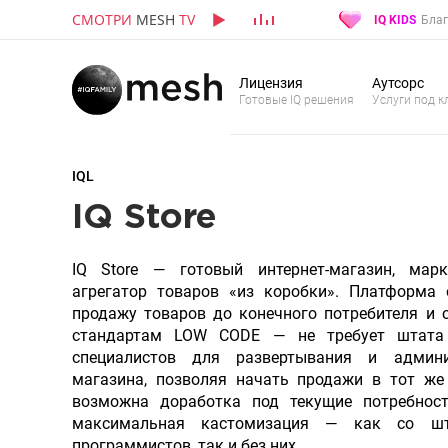
СМОТРИ
MESH
TV
IQ KIDS
Благ
Лицензия
Аутсорс
Готовые IQ решения
Услуги под к
IQL
IQ Store
IQ Store — готовый интернет-магазин, марк
агрегатор товаров «из коробки». Платформа 
продажу товаров до конечного потребителя и с
стандартам LOW CODE — не требует штата 
специалистов для развертывания и админи
магазина, позволяя начать продажи в тот же
возможна доработка под текущие потребност
максимальная кастомизация — как со шт
программистов, так и без них.