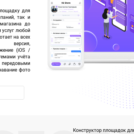
площадку для
паний, так и
-магазина до
и услуг любой
отает на всех
я версия,
жение (iOS /
стемами учёта
 с передовыми
знавание фото
Конструктор площадок для