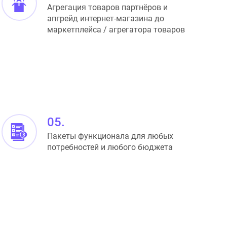
инструменты ERP, SFA и DMS,
Агрегация товаров партнёров и
инструменты аналитики (BI) и хранения
апгрейд интернет-магазина до
данных (DWH), распознавание фото
маркетплейса / агрегатора товаров
(Image Recognition), собственный
модуль PIM / DAM.
05.
Пакеты функционала для любых
потребностей и любого бюджета