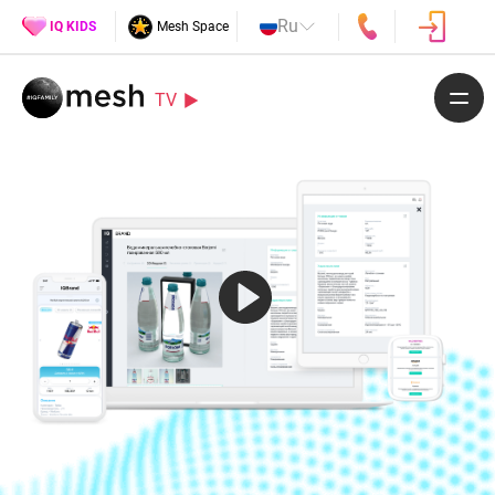
Ru
IQ KIDS
Mesh Space
TV