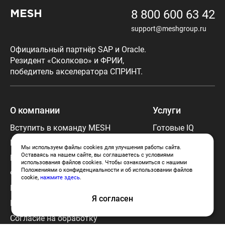
8 800 600 63 42
MESH
support@meshgroup.ru
Официальный партнёр SAP и Oracle.
Резидент «Сколково» и ФРИИ,
победитель акселератора СПРИНТ.
О компании
Услуги
Вступить в команду MESH
Готовые IQ
решения
Портфолио
Мы используем файлы cookies для улучшения работы сайта.
Аутсорсинг
Оставаясь на нашем сайте, вы соглашаетесь с условиями
Блог
использования файлов cookies. Чтобы ознакомиться с нашими
Аутстаффинг
Положениями о конфиденциальности и об использовании файлов
Франчайзинг MESH
cookie,
нажмите здесь
.
Политика использования cookies
Я согласен
Политика конфиденциальности
Согласие на обработку