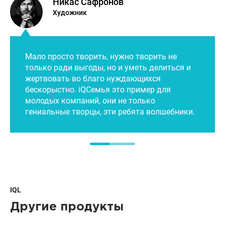
Никас Сафронов
Художник
Мало просто творить, нужно творить не
только ради выгоды, но и уметь делиться и
жертвовать во благо нуждающихся
бескорыстно. iQСемья это пример для
молодых компаний, они не только
гениальные творцы, эти ребята волшебники.
IQL
Другие продукты