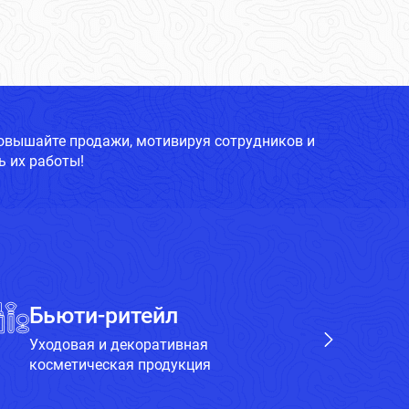
повышайте продажи, мотивируя сотрудников и
 их работы!
Бьюти-ритейл
Х
Уходовая и декоративная
Бы
косметическая продукция
пр