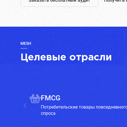
Заказать бесплатный аудит
Получить 
MESH
Целевые отрасли
FMCG
Потребительские товары повседневног
спроса