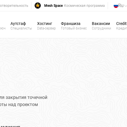
Ru
отворительность
Mesh Space
Космическая программа
Аутстаф
Хостинг
Франшиза
Вакансии
Credit
люч
Специалисты
Data-сервер
Готовый бизнес
Сотрудники
Креди
ля закрытия точечной
боты над проектом