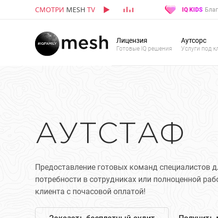
СМОТРИ
MESH
TV
IQ KIDS
Благ
Лицензия
Аутсорс
Готовые IQ решения
Услуги под к
АУТСТАФ
Предоставление готовых команд специалистов д
потребности в сотрудниках или полноценной ра
клиента с почасовой оплатой!