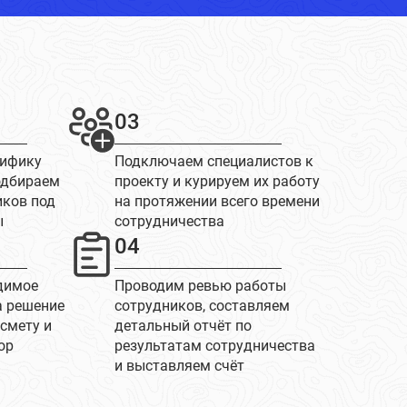
03
цифику
Подключаем специалистов к
одбираем
проекту и курируем их работу
иков под
на протяжении всего времени
ы
сотрудничества
04
димое
Проводим ревью работы
а решение
сотрудников, составляем
 смету и
детальный отчёт по
ор
результатам сотрудничества
и выставляем счёт