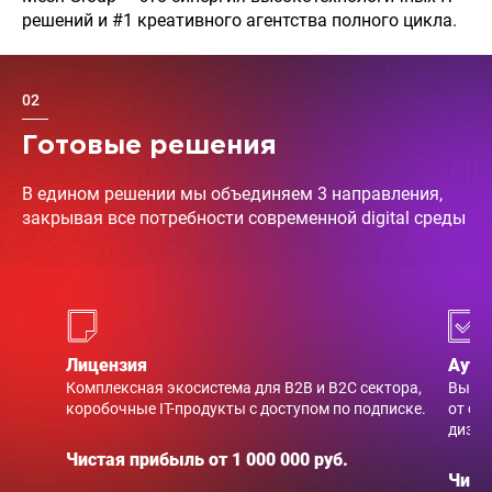
решений и #1 креативного агентства полного цикла.
02
Готовые решения
В едином решении мы объединяем 3 направления,
закрывая все потребности современной digital среды
Лицензия
Аутс
Комплексная экосистема для B2B и B2C сектора,
Выпол
коробочные IT-продукты с доступом по подписке.
от со
дизай
Чистая прибыль от 1 000 000 руб.
Чист