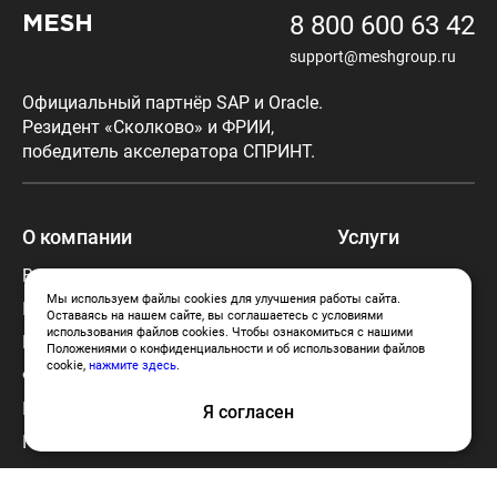
8 800 600 63 42
MESH
support@meshgroup.ru
Официальный партнёр SAP и Oracle.
Резидент «Сколково» и ФРИИ,
победитель акселератора СПРИНТ.
О компании
Услуги
Вступить в команду MESH
Готовые IQ
решения
Мы используем файлы cookies для улучшения работы сайта.
Портфолио
Оставаясь на нашем сайте, вы соглашаетесь с условиями
Аутсорсинг
использования файлов cookies. Чтобы ознакомиться с нашими
Блог
Положениями о конфиденциальности и об использовании файлов
Аутстаффинг
cookie,
нажмите здесь
.
Франчайзинг MESH
Политика использования cookies
Я согласен
Политика конфиденциальности
Согласие на обработку