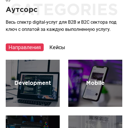
05
CATEGORIES
Аутсорс
Весь спектр digital-услуг для B2B и B2C сектора под
ключ с оплатой за каждую выполненную услугу.
Направления
Кейсы
Development
Mobile
Разработка
Разработка архитектуры
высоконагруженных и
и создание нативных и