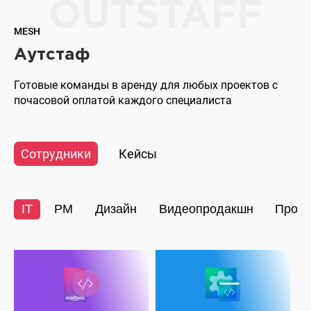
OUTSTAFF
таргетированной
рекламы
MESH
Аутстаф
Готовые команды в аренду для любых проектов с
почасовой оплатой каждого специалиста
Сотрудники
Кейсы
IT
PM
Дизайн
Видеопродакшн
Прод