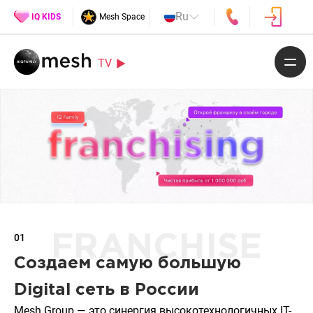
Ru
IQ KIDS
Mesh Space
TV
01
FRANCHISE
Создаем самую большую
Digital сеть в России
Mesh Group — это синергия высокотехнологичных IT-