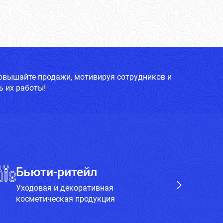
повышайте продажи, мотивируя сотрудников и
 их работы!
Бьюти-ритейл
Х
Уходовая и декоративная
Бы
косметическая продукция
пр