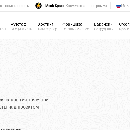
Ru
отворительность
Mesh Space
Космическая программа
Аутстаф
Хостинг
Франшиза
Вакансии
Credit
люч
Специалисты
Data-сервер
Готовый бизнес
Сотрудники
Креди
ля закрытия точечной
боты над проектом