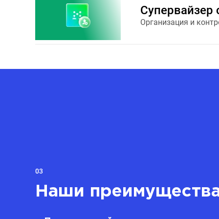
Супервайзер c
Организация и контр
03
Наши преимуществ