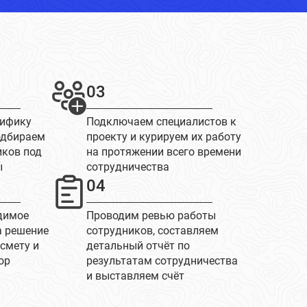
03
цифику
Подключаем специалистов к
одбираем
проекту и курируем их работу
иков под
на протяжении всего времени
ы
сотрудничества
04
димое
Проводим ревью работы
а решение
сотрудников, составляем
 смету и
детальный отчёт по
ор
результатам сотрудничества
и выставляем счёт