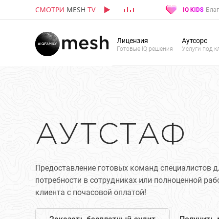
СМОТРИ
MESH
TV
IQ KIDS
Благ
Лицензия
Аутсорс
Готовые IQ решения
Услуги под к
АУТСТАФ
Предоставление готовых команд специалистов д
потребности в сотрудниках или полноценной ра
клиента с почасовой оплатой!