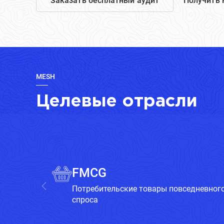
Заказать бесплатный аудит
Получить 
MESH
Целевые отрасли
FMCG
Потребительские товары повседневног
спроса