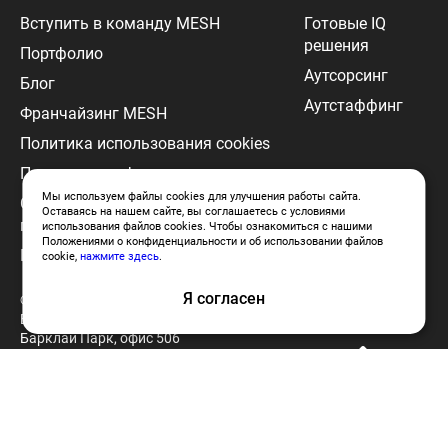
Вступить в команду MESH
Готовые IQ
решения
Портфолио
Аутсорсинг
Блог
Аутстаффинг
Франчайзинг MESH
Политика использования cookies
Политика конфиденциальности
Мы используем файлы cookies для улучшения работы сайта.
Согласие на обработку
Оставаясь на нашем сайте, вы соглашаетесь с условиями
персональных данных
использования файлов cookies. Чтобы ознакомиться с нашими
Положениями о конфиденциальности и об использовании файлов
Пользовательское соглашение
cookie,
нажмите здесь
.
Я согласен
© 2024 MESH. г. Москва, ул.
Барклая, 6, строение 3 бизнес-центр,
Барклай Парк, офис 506
ООО «Меш Диджитл»
ИНН: 9701021661
ОКВЭД: Разработка компьютерного
программного обеспечения (62.01)